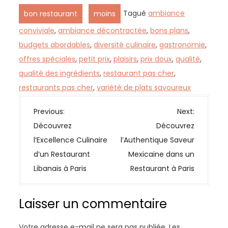
,
Tagué
ambiance
bon restaurant
moins
conviviale
,
ambiance décontractée
,
bons plans
,
budgets abordables
,
diversité culinaire
,
gastronomie
,
offres spéciales
,
petit prix
,
plaisirs
,
prix doux
,
qualité
,
qualité des ingrédients
,
restaurant pas cher
,
restaurants pas cher
,
variété de plats savoureux
N
Previous:
Next:
a
Découvrez
Découvrez
v
l’Excellence Culinaire
l’Authentique Saveur
i
d’un Restaurant
Mexicaine dans un
g
Libanais à Paris
Restaurant à Paris
a
t
Laisser un commentaire
i
o
Votre adresse e-mail ne sera pas publiée.
Les