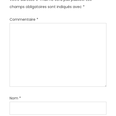
n
champs obligatoires sont indiqués avec
*
d
e
Commentaire
*
l
’
a
r
t
i
c
l
e
Nom
*