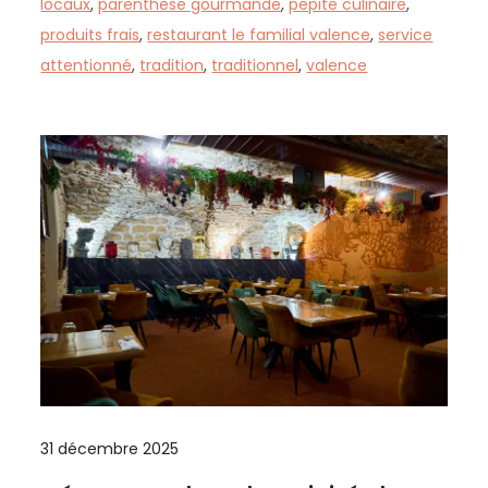
locaux
,
parenthèse gourmande
,
pépite culinaire
,
produits frais
,
restaurant le familial valence
,
service
attentionné
,
tradition
,
traditionnel
,
valence
31 décembre 2025