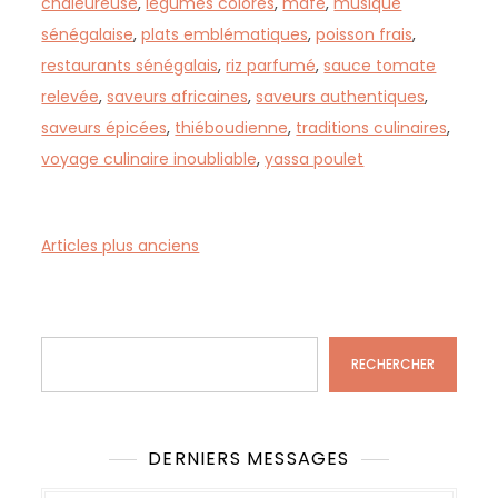
chaleureuse
,
légumes colorés
,
mafé
,
musique
sénégalaise
,
plats emblématiques
,
poisson frais
,
restaurants sénégalais
,
riz parfumé
,
sauce tomate
relevée
,
saveurs africaines
,
saveurs authentiques
,
saveurs épicées
,
thiéboudienne
,
traditions culinaires
,
voyage culinaire inoubliable
,
yassa poulet
N
Articles plus anciens
a
v
Rechercher
i
g
RECHERCHER
a
t
i
DERNIERS MESSAGES
o