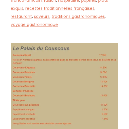
franco-africain
,
fusion
,
hospitalité
,
papilles
,
plats
exquis
,
recettes traditionnelles françaises
,
restaurant
,
saveurs
,
traditions gastronomiques
,
voyage gastronomique