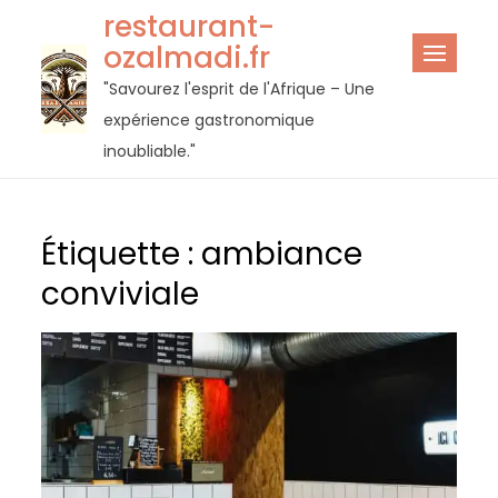
Passer
restaurant-
au
ozalmadi.fr
contenu
"Savourez l'esprit de l'Afrique – Une
expérience gastronomique
inoubliable."
Étiquette :
ambiance
conviviale