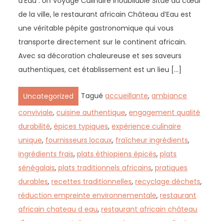
d’Eau : Un Voyage Culinaire Inoubliable Situé au cœur
de la ville, le restaurant africain Château d’Eau est
une véritable pépite gastronomique qui vous
transporte directement sur le continent africain.
Avec sa décoration chaleureuse et ses saveurs
authentiques, cet établissement est un lieu […]
Tagué
accueillante
,
ambiance
Uncategorized
conviviale
,
cuisine authentique
,
engagement qualité
durabilité
,
épices typiques
,
expérience culinaire
unique
,
fournisseurs locaux
,
fraîcheur ingrédients
,
ingrédients frais
,
plats éthiopiens épicés
,
plats
sénégalais
,
plats traditionnels africains
,
pratiques
durables
,
recettes traditionnelles
,
recyclage déchets
,
réduction empreinte environnementale
,
restaurant
africain chateau d eau
,
restaurant africain château