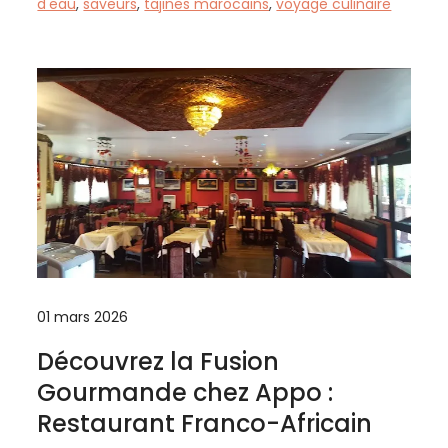
d'eau
,
saveurs
,
tajines marocains
,
voyage culinaire
01 mars 2026
Découvrez la Fusion
Gourmande chez Appo :
Restaurant Franco-Africain