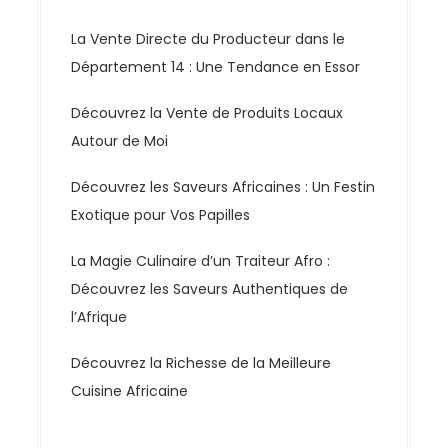
n
d
La Vente Directe du Producteur dans le
e
Département 14 : Une Tendance en Essor
s
Découvrez la Vente de Produits Locaux
a
Autour de Moi
r
t
Découvrez les Saveurs Africaines : Un Festin
i
Exotique pour Vos Papilles
c
l
La Magie Culinaire d’un Traiteur Afro :
e
Découvrez les Saveurs Authentiques de
s
l’Afrique
Découvrez la Richesse de la Meilleure
Cuisine Africaine