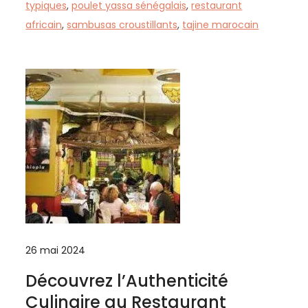
typiques
,
poulet yassa sénégalais
,
restaurant
africain
,
sambusas croustillants
,
tajine marocain
26 mai 2024
Découvrez l’Authenticité
Culinaire au Restaurant