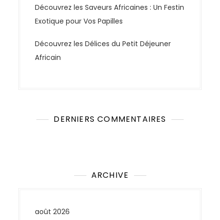
e
Découvrez les Saveurs Africaines : Un Festin
s
Exotique pour Vos Papilles
Découvrez les Délices du Petit Déjeuner
Africain
DERNIERS COMMENTAIRES
Aucun commentaire à afficher.
ARCHIVE
août 2026