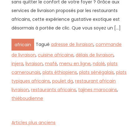
sans quitter le confort de votre foyer ? Grâce aux
services de livraison proposés par les restaurants
africains, cette expérience gustative exotique est
désormais à portée de clic. Que vous soyez un […]
Tagué
adresse de livraison
,
commande
africain
de livraison
,
cuisine africaine
,
délais de livraison
,
injera
,
livraison
,
mafé
,
menu en ligne
,
ndolé
,
plats
camerounais
,
plats éthiopiens
,
plats sénégalais
,
plats
typiques africains
,
poulet dg
,
restaurant africain
livraison
,
restaurants africains
,
tajines marocains
,
thiéboudienne
N
Articles plus anciens
a
v