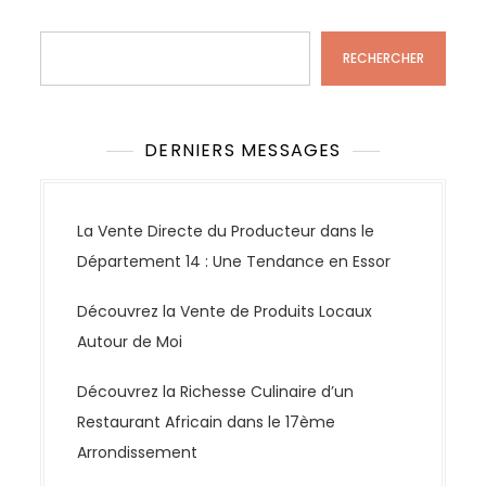
Rechercher
i
g
RECHERCHER
a
t
i
DERNIERS MESSAGES
o
n
d
La Vente Directe du Producteur dans le
e
Département 14 : Une Tendance en Essor
s
Découvrez la Vente de Produits Locaux
a
Autour de Moi
r
t
Découvrez la Richesse Culinaire d’un
i
Restaurant Africain dans le 17ème
c
Arrondissement
l