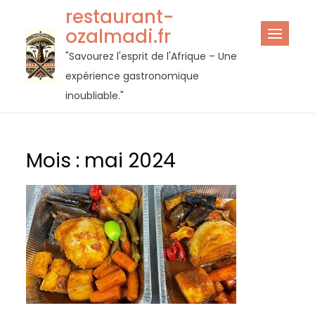
Passer
restaurant-
au
ozalmadi.fr
contenu
"Savourez l'esprit de l'Afrique – Une
expérience gastronomique
inoubliable."
Mois :
mai 2024