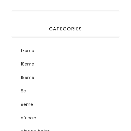
CATEGORIES
17eme
18eme
19eme
8e
8eme
africain