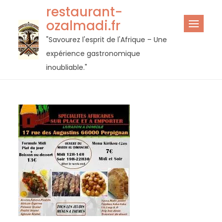
Passer
restaurant-
au
ozalmadi.fr
contenu
"Savourez l'esprit de l'Afrique – Une
expérience gastronomique
inoubliable."