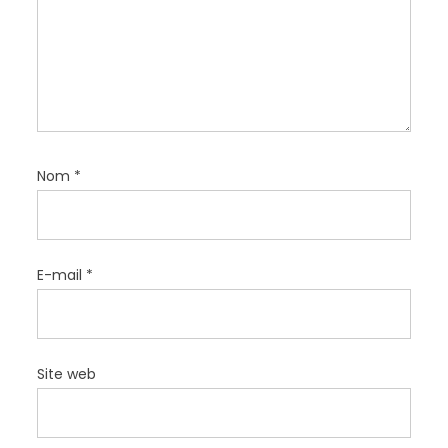
i
c
l
e
Nom
*
E-mail
*
Site web