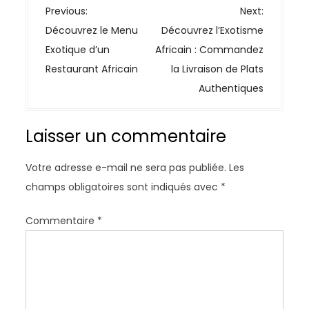
N
Previous:
Next:
a
Découvrez le Menu
Découvrez l’Exotisme
v
Exotique d’un
Africain : Commandez
i
Restaurant Africain
la Livraison de Plats
g
Authentiques
a
t
Laisser un commentaire
i
o
Votre adresse e-mail ne sera pas publiée.
Les
n
champs obligatoires sont indiqués avec
*
d
e
Commentaire
*
l
’
a
r
t