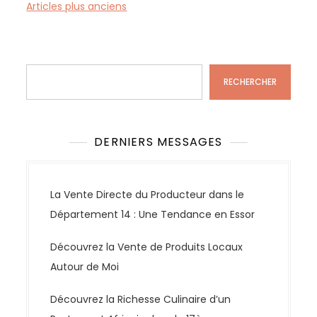
N
Articles plus anciens
a
v
Rechercher
i
g
RECHERCHER
a
t
i
DERNIERS MESSAGES
o
n
d
La Vente Directe du Producteur dans le
e
Département 14 : Une Tendance en Essor
s
Découvrez la Vente de Produits Locaux
a
Autour de Moi
r
t
Découvrez la Richesse Culinaire d’un
i