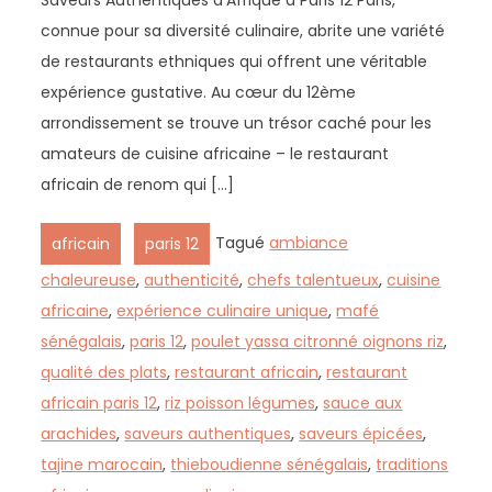
connue pour sa diversité culinaire, abrite une variété
de restaurants ethniques qui offrent une véritable
expérience gustative. Au cœur du 12ème
arrondissement se trouve un trésor caché pour les
amateurs de cuisine africaine – le restaurant
africain de renom qui […]
,
Tagué
ambiance
africain
paris 12
chaleureuse
,
authenticité
,
chefs talentueux
,
cuisine
africaine
,
expérience culinaire unique
,
mafé
sénégalais
,
paris 12
,
poulet yassa citronné oignons riz
,
qualité des plats
,
restaurant africain
,
restaurant
africain paris 12
,
riz poisson légumes
,
sauce aux
arachides
,
saveurs authentiques
,
saveurs épicées
,
tajine marocain
,
thieboudienne sénégalais
,
traditions