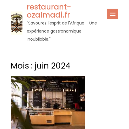
Passer
restaurant-
au
ozalmadi.fr
contenu
"Savourez l'esprit de l'Afrique – Une
expérience gastronomique
inoubliable."
Mois :
juin 2024