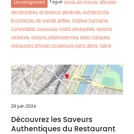
Tagué
acras de morue
,
allergies
Uncategorized
alimentaires
,
ambiance générale
,
authenticité
,
brochettes de viande grillée
,
chaleur humaine
,
convivialité
,
couscous
,
mafé sénégalais
,
options
véganes
,
options végétariennes
,
plats typiques
,
restaurant africain strasbourg saint denis
,
tajine
29 juin 2024
Découvrez les Saveurs
Authentiques du Restaurant