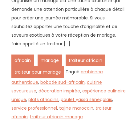
Organiser un mariage est une tâche exaltante qui
demande une attention particulière à chaque détail
pour créer une journée mémorable. Si vous
souhaitez apporter une touche d’originalité et de
saveurs exotiques à votre réception de mariage,
faire appel à un traiteur […]
,
,
,
africain
mariage
traiteur africain
Tagué
ambiance
traiteur pour mariage
authentique
,
bobotie sud-africain
,
cuisine
savoureuse
,
décoration inspirée
,
expérience culinaire
unique
,
plats africains
,
poulet yassa sénégalais
,
service professionnel
,
tajine marocain
,
traiteur
africain
,
traiteur africain mariage