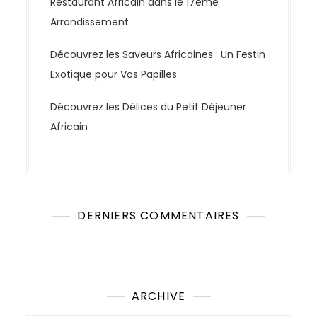
Restaurant Africain dans le 17ème
c
Arrondissement
l
e
Découvrez les Saveurs Africaines : Un Festin
s
Exotique pour Vos Papilles
Découvrez les Délices du Petit Déjeuner
Africain
DERNIERS COMMENTAIRES
Aucun commentaire à afficher.
ARCHIVE