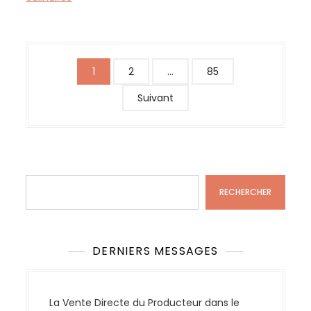
N
1
2
…
85
a
Suivant
v
i
g
a
Rechercher
t
RECHERCHER
i
o
n
DERNIERS MESSAGES
d
e
s
La Vente Directe du Producteur dans le
a