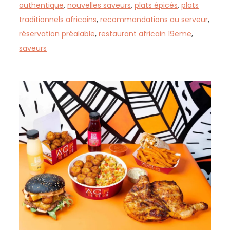
authentique
,
nouvelles saveurs
,
plats épicés
,
plats
traditionnels africains
,
recommandations au serveur
,
réservation préalable
,
restaurant africain 19eme
,
saveurs