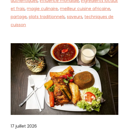
authentiques
,
influence mondiale
,
ingrédients locaux
et frais
,
magie culinaire
,
meilleur cuisine africaine
,
partage
,
plats traditionnels
,
saveurs
,
techniques de
cuisson
17 juillet 2026