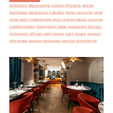
ambiance dépaysante
,
cuisine africaine
,
épices
exotiques
,
expérience culinaire
,
festin sensoriel
,
large
choix plats traditionnels
,
plats authentiques
,
recettes
traditionnelles
,
réservation table
,
restaurant africain
,
restaurant africain saint lazare
,
saint lazare
,
saveurs
africaines
,
saveurs exotiques
,
service attentionné