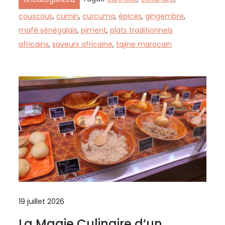
couscous
,
cumin
,
curcuma
,
épices
,
gingembre
,
mafé sénégalais
,
piment
,
plats traditionnels
africains
,
saveurs africaine
,
tajine marocain
19 juillet 2026
La Magie Culinaire d’un