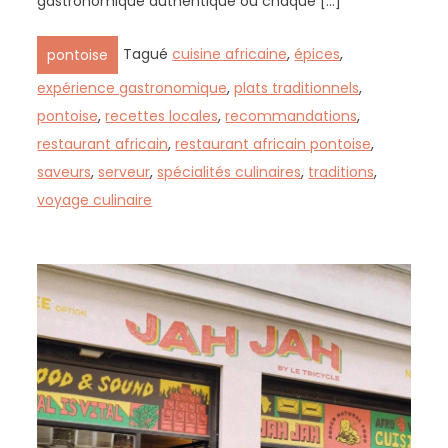
gastronomique authentique où chaque […]
Tagué
cuisine africaine
,
épices
,
pontoise
expérience gastronomique
,
plats traditionnels
,
pontoise
,
recettes locales
,
recommandations
,
restaurant africain
,
restaurant africain pontoise
,
saveurs
,
serveur
,
spécialités culinaires
,
traditions
,
voyage culinaire