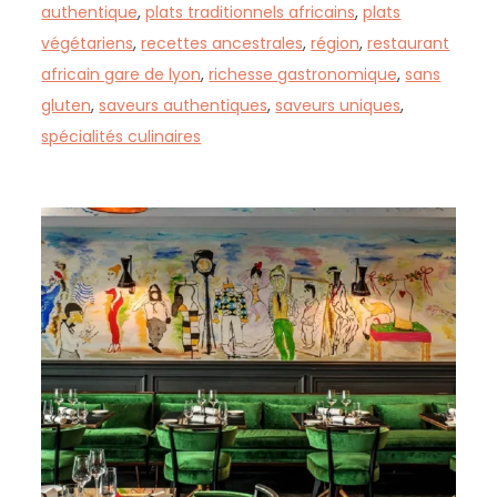
authentique
,
plats traditionnels africains
,
plats
végétariens
,
recettes ancestrales
,
région
,
restaurant
africain gare de lyon
,
richesse gastronomique
,
sans
gluten
,
saveurs authentiques
,
saveurs uniques
,
spécialités culinaires