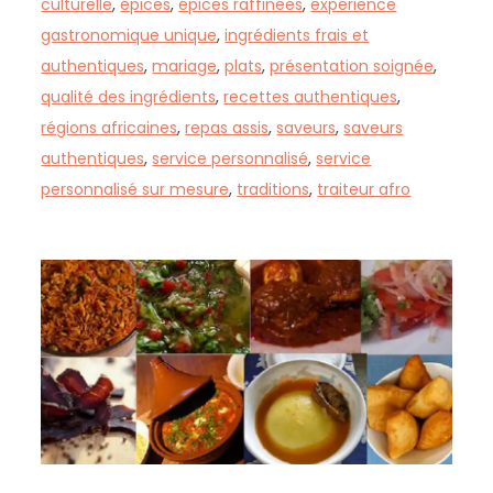
culturelle
,
épices
,
épices raffinées
,
expérience
gastronomique unique
,
ingrédients frais et
authentiques
,
mariage
,
plats
,
présentation soignée
,
qualité des ingrédients
,
recettes authentiques
,
régions africaines
,
repas assis
,
saveurs
,
saveurs
authentiques
,
service personnalisé
,
service
personnalisé sur mesure
,
traditions
,
traiteur afro