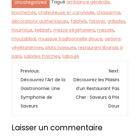
Tagué
ambiance générale
,
Uncategorized
brochettes
,
chaleureuse et conviviale
,
chawarma
,
décorations authentiques
,
falafels
,
fatayer
,
grillades
,
houmous
,
kebbeh
,
mezze végétariens
,
mezzés
,
moutabbal
,
musique traditionnelle douce
,
options
végétariennes
,
plats typiques
,
restaurant libanais à
paris
,
salades fraîches
,
taboulé
N
Previous:
Next:
a
Découvrez l’Art de la
Découvrez les Plaisirs
v
Gastronomie: Une
d’un Restaurant Pas
i
Symphonie de
Cher : Saveurs à Prix
g
Saveurs
Doux
a
t
Laisser un commentaire
i
o