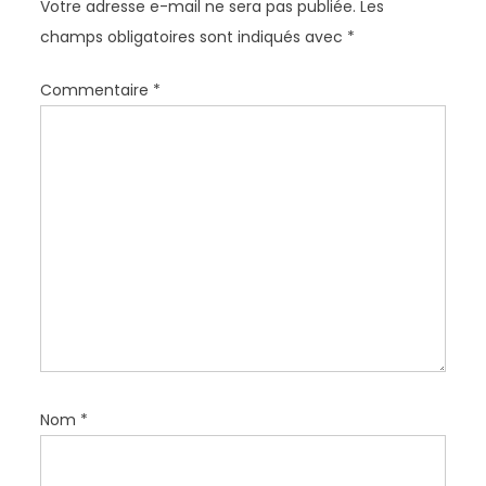
Votre adresse e-mail ne sera pas publiée.
Les
n
champs obligatoires sont indiqués avec
*
d
e
Commentaire
*
l
’
a
r
t
i
c
l
e
Nom
*