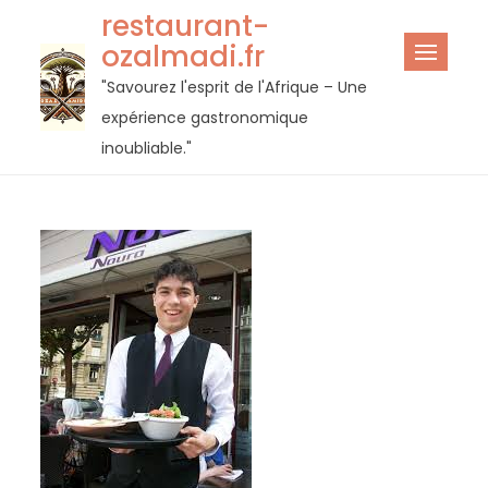
Passer
restaurant-
au
ozalmadi.fr
contenu
"Savourez l'esprit de l'Afrique – Une
expérience gastronomique
inoubliable."