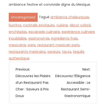
ambiance festive et conviviale digne du Mexique.
Tagué
ambiance chaleureuse
,
Uncategorized
burritos
,
cocktails exotiques
,
cuisine
,
décor coloré
,
enchiladas
,
escapade culinaire
,
expérience culinaire
inoubliable
,
gastronomie
,
ingrédients frais
,
mexicaine
,
paris
,
restaurant mexicain paris
,
restaurants mexicains
,
saveurs
,
tacos
,
tequila
authentique
N
Previous:
Next:
a
Découvrez les Plaisirs
Découvrez l’Élégance
v
d’un Restaurant Pas
Accessible : Le
i
Cher : Saveurs à Prix
Restaurant Semi-
g
Doux
Gastronomique
a