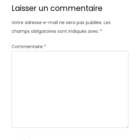
t
Laisser un commentaire
i
o
Votre adresse e-mail ne sera pas publiée.
Les
n
champs obligatoires sont indiqués avec
*
d
e
Commentaire
*
l
’
a
r
t
i
c
l
e