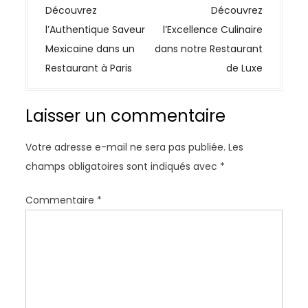
a
Découvrez
Découvrez
v
l’Authentique Saveur
l’Excellence Culinaire
i
Mexicaine dans un
dans notre Restaurant
g
Restaurant à Paris
de Luxe
a
t
Laisser un commentaire
i
o
Votre adresse e-mail ne sera pas publiée.
Les
n
champs obligatoires sont indiqués avec
*
d
e
Commentaire
*
l
’
a
r
t
i