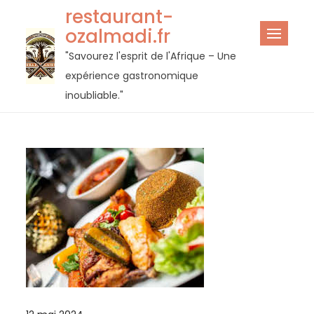
Passer
restaurant-
au
ozalmadi.fr
contenu
"Savourez l'esprit de l'Afrique – Une
expérience gastronomique
inoubliable."