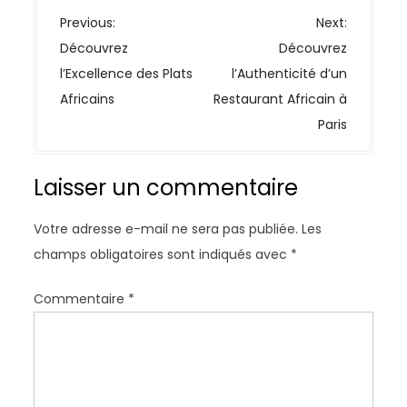
N
Previous:
Next:
a
Découvrez
Découvrez
v
l’Excellence des Plats
l’Authenticité d’un
i
Africains
Restaurant Africain à
g
Paris
a
t
Laisser un commentaire
i
o
Votre adresse e-mail ne sera pas publiée.
Les
n
champs obligatoires sont indiqués avec
*
d
e
Commentaire
*
l
’
a
r