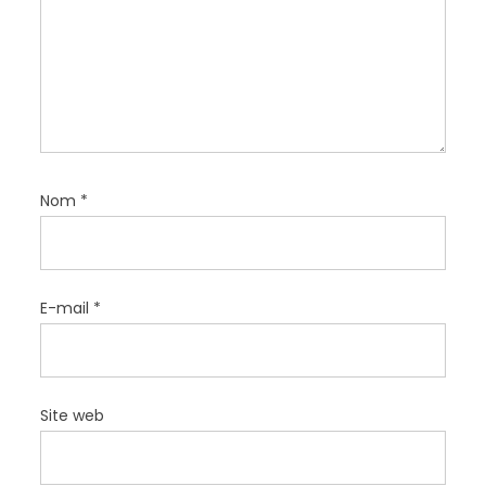
t
i
c
l
e
Nom
*
E-mail
*
Site web