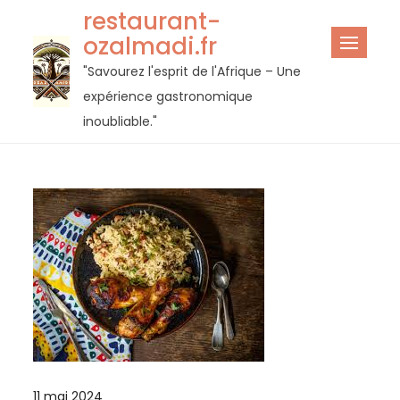
Passer
restaurant-
au
ozalmadi.fr
contenu
"Savourez l'esprit de l'Afrique – Une
expérience gastronomique
inoubliable."
11 mai 2024