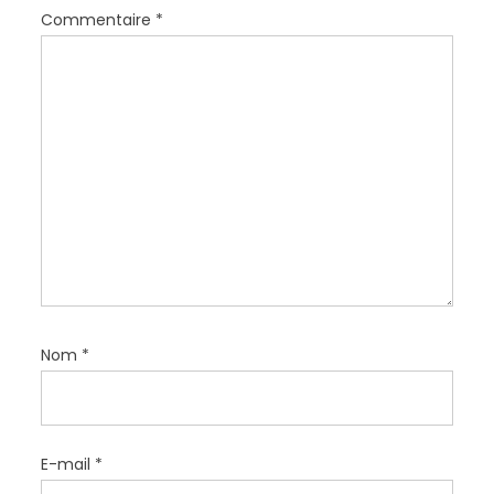
e
Commentaire
*
l
’
a
r
t
i
c
l
e
Nom
*
E-mail
*