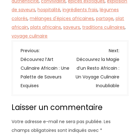
authenticité
,
convivialité
,
épices exotiques
,
explosion
de saveurs
,
hospitalité
,
ingrédients frais
,
légumes
colorés
,
mélanges d'épices africaines
,
partage
,
plat
africain
,
plats africains
,
saveurs
,
traditions culinaires
,
voyage culinaire
N
Previous:
Next:
a
Découvrez l’Art
Découvrez la Magie
v
Culinaire Africain : Une
d’un Resto Africain :
i
Palette de Saveurs
Un Voyage Culinaire
g
Exquises
Inoubliable
a
t
Laisser un commentaire
i
o
Votre adresse e-mail ne sera pas publiée.
Les
n
champs obligatoires sont indiqués avec
*
d