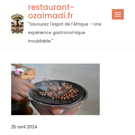
Passer
restaurant-
au
ozalmadi.fr
contenu
"Savourez l'esprit de l'Afrique – Une
expérience gastronomique
inoubliable."
25 avril 2024