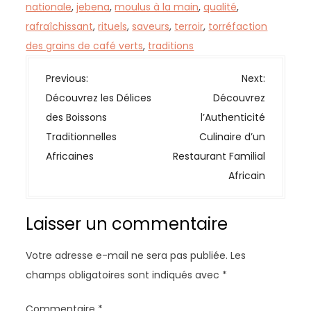
nationale
,
jebena
,
moulus à la main
,
qualité
,
rafraîchissant
,
rituels
,
saveurs
,
terroir
,
torréfaction
des grains de café verts
,
traditions
N
Previous:
Next:
a
Découvrez les Délices
Découvrez
v
des Boissons
l’Authenticité
i
Traditionnelles
Culinaire d’un
g
Africaines
Restaurant Familial
a
Africain
t
i
Laisser un commentaire
o
n
Votre adresse e-mail ne sera pas publiée.
Les
d
champs obligatoires sont indiqués avec
*
e
l
Commentaire
*