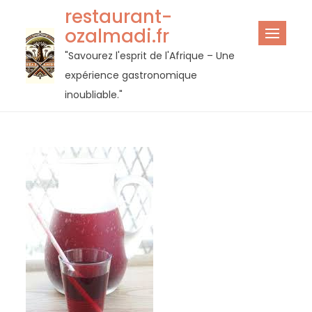
Passer
restaurant-
au
ozalmadi.fr
contenu
"Savourez l'esprit de l'Afrique – Une
expérience gastronomique
inoubliable."