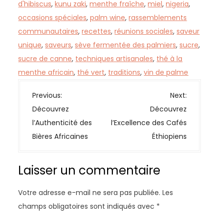
d'hibiscus
,
kunu zaki
,
menthe fraîche
,
miel
,
nigeria
,
occasions spéciales
,
palm wine
,
rassemblements
communautaires
,
recettes
,
réunions sociales
,
saveur
unique
,
saveurs
,
sève fermentée des palmiers
,
sucre
,
sucre de canne
,
techniques artisanales
,
thé à la
menthe africain
,
thé vert
,
traditions
,
vin de palme
N
Previous:
Next:
a
Découvrez
Découvrez
v
l’Authenticité des
l’Excellence des Cafés
i
Bières Africaines
Éthiopiens
g
a
Laisser un commentaire
t
i
Votre adresse e-mail ne sera pas publiée.
Les
o
champs obligatoires sont indiqués avec
*
n