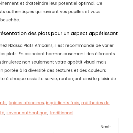
nement et d’atteindre leur potentiel optimal. Ce
ts authentiques qui raviront vos papilles et vous
 bouchée.
 présentation des plats pour un aspect appétissant
hez Nzassa Plats Africains, il est recommandé de varier
n des plats. En associant harmonieusement des éléments
 stimulerez non seulement votre appétit visuel mais
n portée à la diversité des textures et des couleurs
 à chaque assiette servie, renforçant ainsi le plaisir de
nts
,
épices africaines
,
ingrédients frais
,
méthodes de
ité
,
saveur authentique
,
traditionnel
Next: