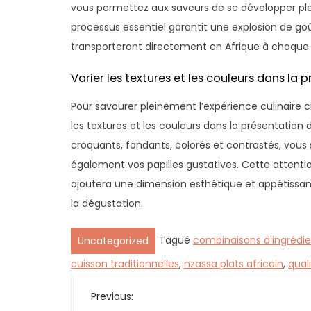
vous permettez aux saveurs de se développer plei
processus essentiel garantit une explosion de goû
transporteront directement en Afrique à chaque
Varier les textures et les couleurs dans la
Pour savourer pleinement l’expérience culinaire c
les textures et les couleurs dans la présentatio
croquants, fondants, colorés et contrastés, vous
également vos papilles gustatives. Cette attentio
ajoutera une dimension esthétique et appétissante
la dégustation.
Tagué
combinaisons d'ingrédie
Uncategorized
cuisson traditionnelles
,
nzassa plats africain
,
qual
N
Previous: