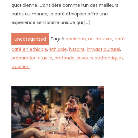
quotidienne. Considéré comme l’un des meilleurs
cafés au monde, le café éthiopien offre une
expérience sensorielle unique qui […]
Tagué
ancienne
,
art de vivre
,
café
,
Uncategorized
café en ethiopie
,
éthiopie
,
histoire
,
impact culturel
,
préparation rituelle
,
profonde
,
saveurs authentiques
,
tradition