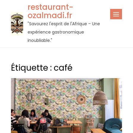
Passer
restaurant-
au
ozalmadi.fr
contenu
"Savourez l'esprit de l'Afrique – Une
expérience gastronomique
inoubliable."
Étiquette :
café