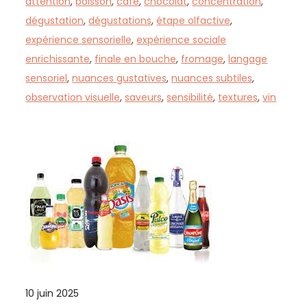
attention
,
boisson
,
café
,
chocolat
,
concentration
,
dégustation
,
dégustations
,
étape olfactive
,
expérience sensorielle
,
expérience sociale
enrichissante
,
finale en bouche
,
fromage
,
langage
sensoriel
,
nuances gustatives
,
nuances subtiles
,
observation visuelle
,
saveurs
,
sensibilité
,
textures
,
vin
10 juin 2025