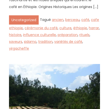
fascinante et les rituels uniques qui entourent le
café en Éthiopie. Origines Historiques Les origines […]
Tagué
ancien
,
berceau
,
café
,
cafe
Uncategorized
ethiopie
,
cérémonie du café
,
culture
,
éthiopie
,
harrar
,
histoire
,
influence culturelle
,
préparation
,
rituels
,
saveurs
,
sidamo
,
tradition
,
variétés de café
,
yirgacheffe