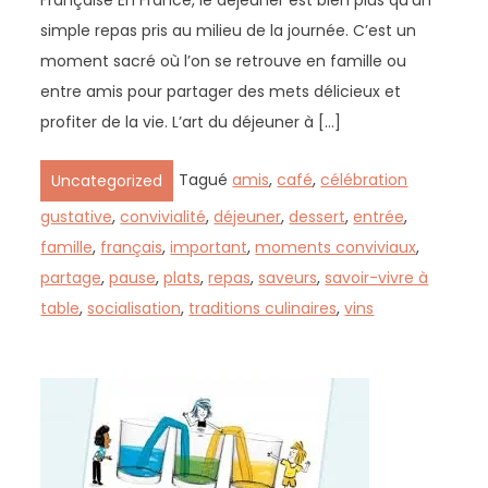
Française En France, le déjeuner est bien plus qu’un
simple repas pris au milieu de la journée. C’est un
moment sacré où l’on se retrouve en famille ou
entre amis pour partager des mets délicieux et
profiter de la vie. L’art du déjeuner à […]
Tagué
amis
,
café
,
célébration
Uncategorized
gustative
,
convivialité
,
déjeuner
,
dessert
,
entrée
,
famille
,
français
,
important
,
moments conviviaux
,
partage
,
pause
,
plats
,
repas
,
saveurs
,
savoir-vivre à
table
,
socialisation
,
traditions culinaires
,
vins