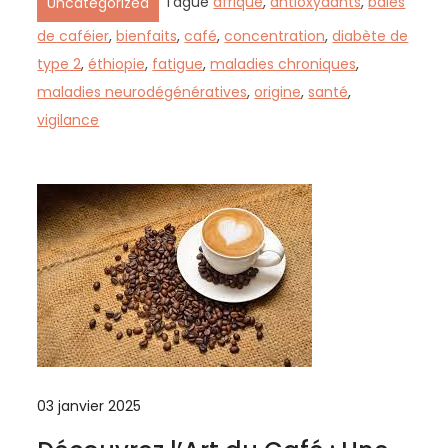
Tagué
afrique
,
antioxydants
,
baies
Uncategorized
de caféier
,
bienfaits
,
café
,
concentration
,
diabète de
type 2
,
éthiopie
,
fatigue
,
maladies chroniques
,
maladies neurodégénératives
,
origine
,
santé
,
vigilance
03 janvier 2025