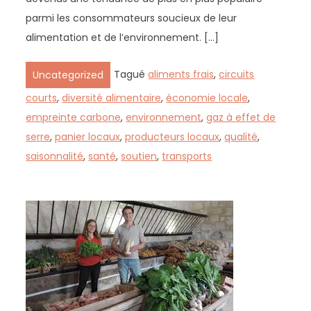
parmi les consommateurs soucieux de leur
alimentation et de l’environnement. […]
Tagué
aliments frais
,
circuits
Uncategorized
courts
,
diversité alimentaire
,
économie locale
,
empreinte carbone
,
environnement
,
gaz à effet de
serre
,
panier locaux
,
producteurs locaux
,
qualité
,
saisonnalité
,
santé
,
soutien
,
transports