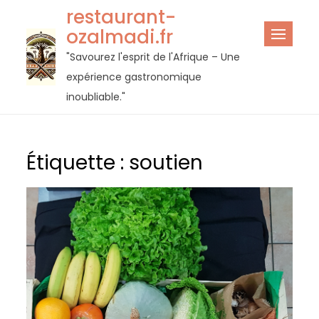
Passer
restaurant-
au
ozalmadi.fr
contenu
"Savourez l'esprit de l'Afrique – Une
expérience gastronomique
inoubliable."
Étiquette :
soutien