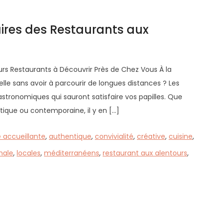
aires des Restaurants aux
eurs Restaurants à Découvrir Près de Chez Vous À la
le sans avoir à parcourir de longues distances ? Les
stronomiques qui sauront satisfaire vos papilles. Que
tique ou contemporaine, il y en […]
 accueillante
,
authentique
,
convivialité
,
créative
,
cuisine
,
nale
,
locales
,
méditerranéens
,
restaurant aux alentours
,