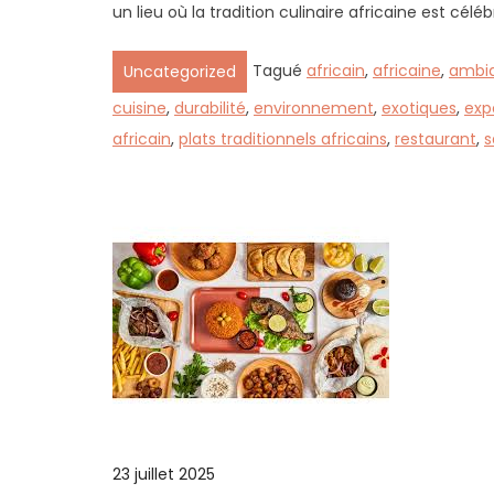
un lieu où la tradition culinaire africaine est cél
Tagué
africain
,
africaine
,
ambi
Uncategorized
cuisine
,
durabilité
,
environnement
,
exotiques
,
exp
africain
,
plats traditionnels africains
,
restaurant
,
s
23 juillet 2025