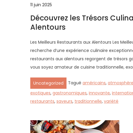
11 juin 2025
Découvrez les Trésors Culin
Alentours
Les Meilleurs Restaurants aux Alentours Les Meill
recherche d’une expérience culinaire exceptionnel
restaurants aux alentours regorgent de trésors ga
vous soyez amateur de cuisine traditionnelle, exo
Tagué
américains
,
atmosphère
Uncategorized
exotiques
,
gastronomiques
,
innovante
,
internatio
restaurants
,
saveurs
,
traditionnelle
,
variété