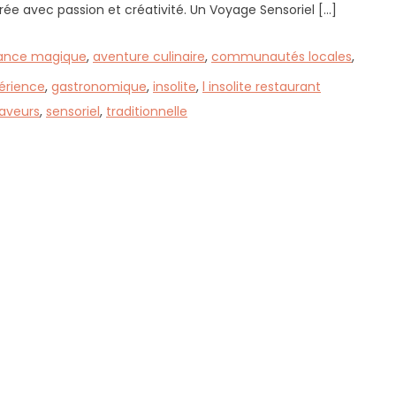
ébrée avec passion et créativité. Un Voyage Sensoriel […]
ance magique
,
aventure culinaire
,
communautés locales
,
érience
,
gastronomique
,
insolite
,
l insolite restaurant
aveurs
,
sensoriel
,
traditionnelle