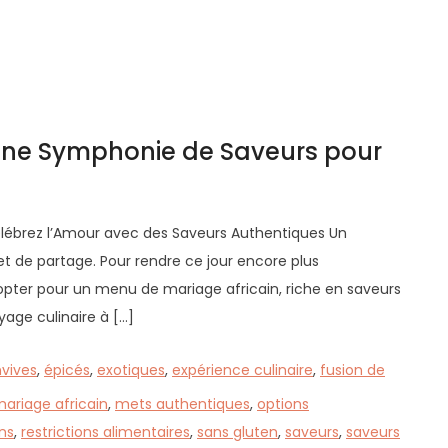
 Une Symphonie de Saveurs pour
élébrez l’Amour avec des Saveurs Authentiques Un
t de partage. Pour rendre ce jour encore plus
pter pour un menu de mariage africain, riche en saveurs
yage culinaire à […]
vives
,
épicés
,
exotiques
,
expérience culinaire
,
fusion de
riage africain
,
mets authentiques
,
options
ins
,
restrictions alimentaires
,
sans gluten
,
saveurs
,
saveurs