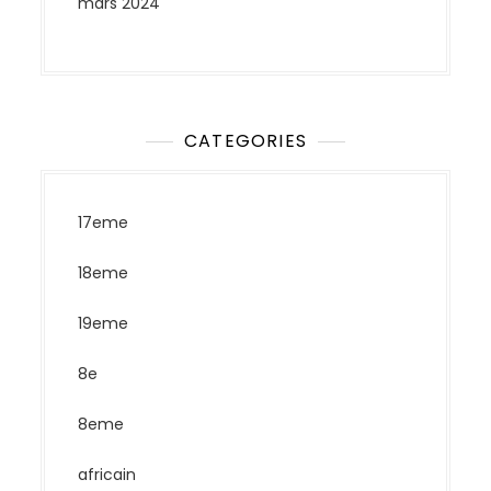
mars 2024
CATEGORIES
17eme
18eme
19eme
8e
8eme
africain