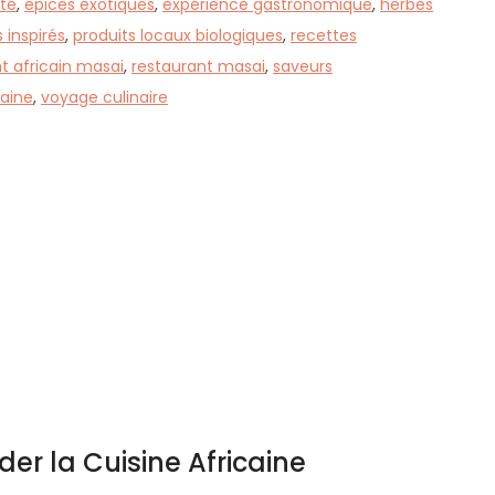
té
,
épices exotiques
,
expérience gastronomique
,
herbes
s inspirés
,
produits locaux biologiques
,
recettes
t africain masai
,
restaurant masai
,
saveurs
caine
,
voyage culinaire
r la Cuisine Africaine