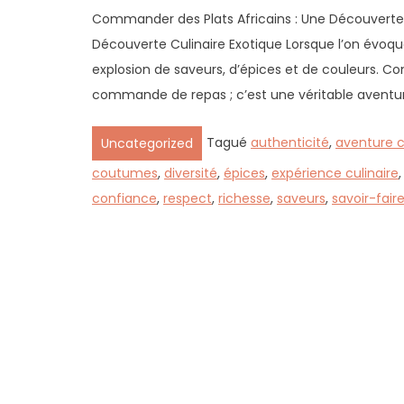
Commander des Plats Africains : Une Découverte 
Découverte Culinaire Exotique Lorsque l’on évoq
explosion de saveurs, d’épices et de couleurs. C
commande de repas ; c’est une véritable aventure
Tagué
authenticité
,
aventure c
Uncategorized
coutumes
,
diversité
,
épices
,
expérience culinaire
confiance
,
respect
,
richesse
,
saveurs
,
savoir-fair