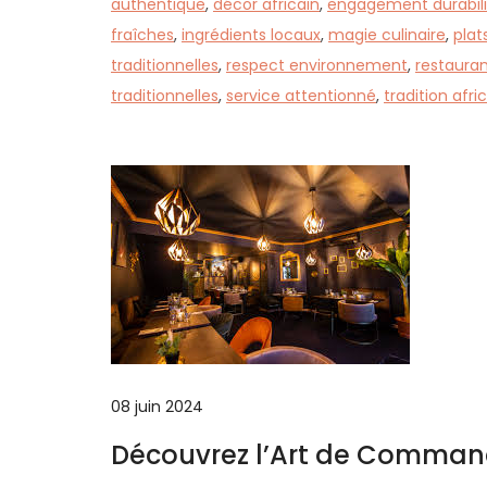
authentique
,
décor africain
,
engagement durabili
fraîches
,
ingrédients locaux
,
magie culinaire
,
plat
traditionnelles
,
respect environnement
,
restauran
traditionnelles
,
service attentionné
,
tradition afri
08 juin 2024
Découvrez l’Art de Commande