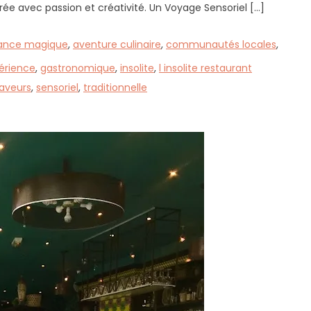
ébrée avec passion et créativité. Un Voyage Sensoriel […]
ance magique
,
aventure culinaire
,
communautés locales
,
érience
,
gastronomique
,
insolite
,
l insolite restaurant
aveurs
,
sensoriel
,
traditionnelle