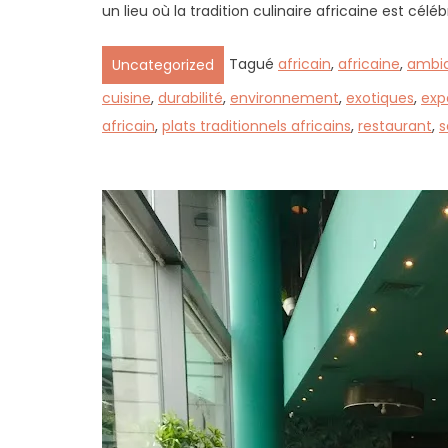
un lieu où la tradition culinaire africaine est cél
Tagué
africain
,
africaine
,
ambi
Uncategorized
cuisine
,
durabilité
,
environnement
,
exotiques
,
exp
africain
,
plats traditionnels africains
,
restaurant
,
s