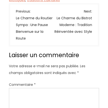
exotiques
,
traditions culinaires
N
Previous:
Next:
a
Le Charme du Routier
Le Charme du Bistrot
v
Sympa : Une Pause
Moderne : Tradition
i
Bienvenue sur la
Réinventée avec Style
g
Route
a
t
Laisser un commentaire
i
o
Votre adresse e-mail ne sera pas publiée.
Les
n
champs obligatoires sont indiqués avec
*
d
e
Commentaire
*
l
’
a