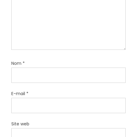
r
t
i
c
l
e
Nom
*
E-mail
*
Site web