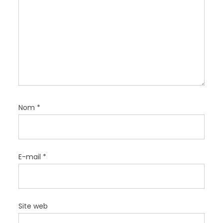
r
t
i
c
l
e
Nom
*
E-mail
*
Site web