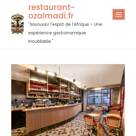
Passer
restaurant-
au
ozalmadi.fr
contenu
"Savourez l'esprit de l'Afrique – Une
expérience gastronomique
inoubliable."