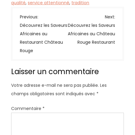
qualité
,
service attentionné
,
tradition
N
Previous:
Next:
a
Découvrez les Saveurs
Découvrez les Saveurs
v
Africaines au
Africaines au Château
i
Restaurant Château
Rouge Restaurant
g
Rouge
a
t
Laisser un commentaire
i
o
Votre adresse e-mail ne sera pas publiée.
Les
n
champs obligatoires sont indiqués avec
*
d
e
Commentaire
*
l
’
a