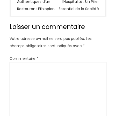
v
Authentiques d’un
l’Hospitalité : Un Pilier
i
Restaurant Éthiopien
Essentiel de la Société
g
a
Laisser un commentaire
t
i
Votre adresse e-mail ne sera pas publiée.
Les
o
champs obligatoires sont indiqués avec
*
n
d
Commentaire
*
e
l
’
a
r
t
i
c