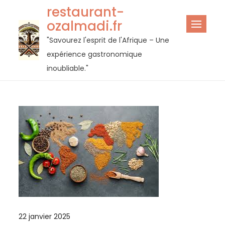
Passer
restaurant-
au
ozalmadi.fr
contenu
"Savourez l'esprit de l'Afrique – Une
expérience gastronomique
inoubliable."
22 janvier 2025