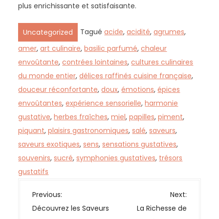
plus enrichissante et satisfaisante.
Tagué
acide
,
acidité
,
agrumes
,
Uncategorized
amer
,
art culinaire
,
basilic parfumé
,
chaleur
envoûtante
,
contrées lointaines
,
cultures culinaires
du monde entier
,
délices raffinés cuisine française
,
douceur réconfortante
,
doux
,
émotions
,
épices
envoûtantes
,
expérience sensorielle
,
harmonie
gustative
,
herbes fraîches
,
miel
,
papilles
,
piment
,
piquant
,
plaisirs gastronomiques
,
salé
,
saveurs
,
saveurs exotiques
,
sens
,
sensations gustatives
,
souvenirs
,
sucré
,
symphonies gustatives
,
trésors
gustatifs
N
Previous:
Next:
a
Découvrez les Saveurs
La Richesse de