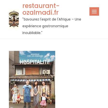
Passer
restaurant-
au
ozalmadi.fr
contenu
"Savourez l'esprit de l'Afrique – Une
expérience gastronomique
inoubliable."