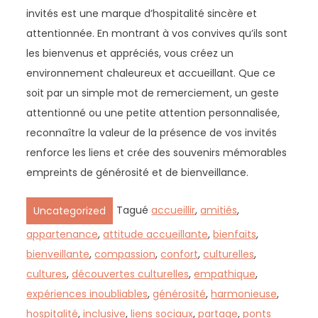
invités est une marque d’hospitalité sincère et
attentionnée. En montrant à vos convives qu’ils sont
les bienvenus et appréciés, vous créez un
environnement chaleureux et accueillant. Que ce
soit par un simple mot de remerciement, un geste
attentionné ou une petite attention personnalisée,
reconnaître la valeur de la présence de vos invités
renforce les liens et crée des souvenirs mémorables
empreints de générosité et de bienveillance.
Tagué
accueillir
,
amitiés
,
Uncategorized
appartenance
,
attitude accueillante
,
bienfaits
,
bienveillante
,
compassion
,
confort
,
culturelles
,
cultures
,
découvertes culturelles
,
empathique
,
expériences inoubliables
,
générosité
,
harmonieuse
,
hospitalité
,
inclusive
,
liens sociaux
,
partage
,
ponts