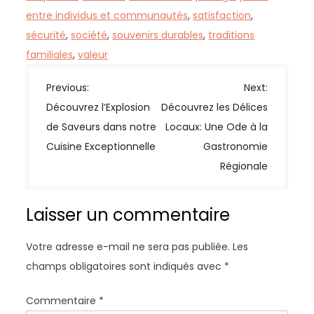
entre individus et communautés
,
satisfaction
,
sécurité
,
société
,
souvenirs durables
,
traditions
familiales
,
valeur
N
Previous:
Next:
a
Découvrez l’Explosion
Découvrez les Délices
v
de Saveurs dans notre
Locaux: Une Ode à la
i
Cuisine Exceptionnelle
Gastronomie
g
Régionale
a
t
Laisser un commentaire
i
o
Votre adresse e-mail ne sera pas publiée.
Les
n
champs obligatoires sont indiqués avec
*
d
e
Commentaire
*
l