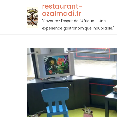
Passer
restaurant-
au
ozalmadi.fr
contenu
"Savourez l'esprit de l'Afrique – Une
expérience gastronomique inoubliable."