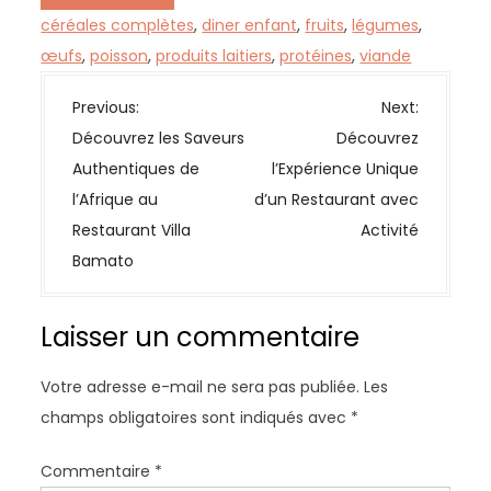
céréales complètes
,
diner enfant
,
fruits
,
légumes
,
œufs
,
poisson
,
produits laitiers
,
protéines
,
viande
N
Previous:
Next:
a
Découvrez les Saveurs
Découvrez
v
Authentiques de
l’Expérience Unique
i
l’Afrique au
d’un Restaurant avec
g
Restaurant Villa
Activité
a
Bamato
t
i
Laisser un commentaire
o
n
Votre adresse e-mail ne sera pas publiée.
Les
d
champs obligatoires sont indiqués avec
*
e
l
Commentaire
*
’