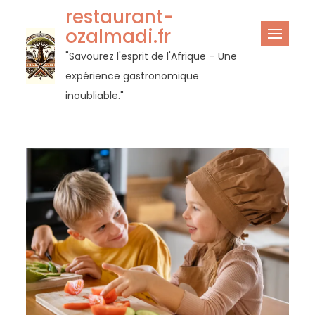
Passer
restaurant-
au
ozalmadi.fr
contenu
"Savourez l'esprit de l'Afrique – Une
expérience gastronomique
inoubliable."