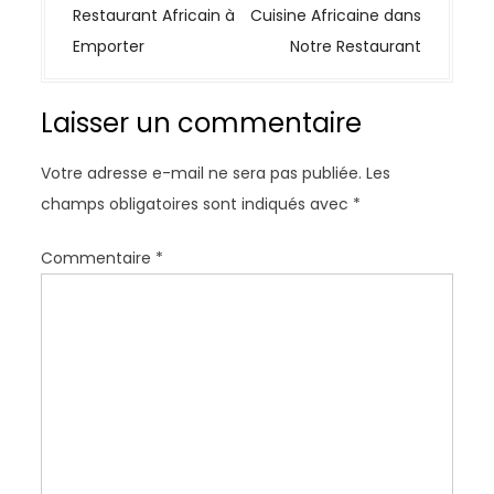
i
Restaurant Africain à
Cuisine Africaine dans
g
Emporter
Notre Restaurant
a
t
Laisser un commentaire
i
o
Votre adresse e-mail ne sera pas publiée.
Les
n
champs obligatoires sont indiqués avec
*
d
e
Commentaire
*
l
’
a
r
t
i
c
l