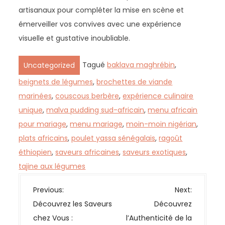
artisanaux pour compléter la mise en scène et
émerveiller vos convives avec une expérience
visuelle et gustative inoubliable.
Tagué
baklava maghrébin
,
Uncategorized
beignets de légumes
,
brochettes de viande
marinées
,
couscous berbère
,
expérience culinaire
unique
,
malva pudding sud-africain
,
menu africain
pour mariage
,
menu mariage
,
moin-moin nigérian
,
plats africains
,
poulet yassa sénégalais
,
ragoût
éthiopien
,
saveurs africaines
,
saveurs exotiques
,
tajine aux légumes
N
Previous:
Next:
a
Découvrez les Saveurs
Découvrez
v
chez Vous :
l’Authenticité de la