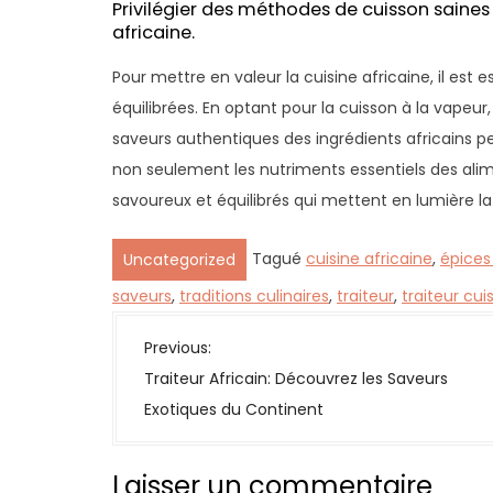
Privilégier des méthodes de cuisson saines 
africaine.
Pour mettre en valeur la cuisine africaine, il est 
équilibrées. En optant pour la cuisson à la vapeur, l
saveurs authentiques des ingrédients africains 
non seulement les nutriments essentiels des ali
savoureux et équilibrés qui mettent en lumière la r
Tagué
cuisine africaine
,
épices
Uncategorized
saveurs
,
traditions culinaires
,
traiteur
,
traiteur cui
N
Previous:
a
Traiteur Africain: Découvrez les Saveurs
v
Exotiques du Continent
i
g
Laisser un commentaire