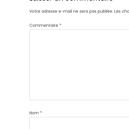
a
t
Votre adresse e-mail ne sera pas publiée.
Les ch
i
o
Commentaire
*
n
d
e
l
’
a
r
t
i
c
l
Nom
*
e