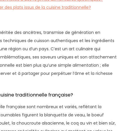
des plats issus de la cuisine traditionnelle?
re héritée des ancêtres, transmise de génération en
les techniques de cuisson authentiques et les ingrédients
une région ou d’un pays. C’est un art culinaire qui
ts emblématiques, ses saveurs uniques et son attachement
tionnelle est bien plus qu’une simple alimentation ; elle
erver et à partager pour perpétuer l’âme et la richesse
uisine traditionnelle française?
lle française sont nombreux et variés, reflétant la
ournables figurent la blanquette de veau, le boeuf
oulet, la choucroute alsacienne, le coq au vin et bien sûr,