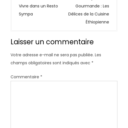
v
Vivre dans un Resto
Gourmande : Les
i
Sympa
Délices de la Cuisine
g
Éthiopienne
a
t
Laisser un commentaire
i
o
Votre adresse e-mail ne sera pas publiée.
Les
n
champs obligatoires sont indiqués avec
*
d
e
Commentaire
*
l
’
a
r
t
i