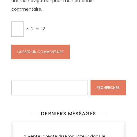
dans le navigateur pour mon prochain
commentaire.
×
2
=
12
Rechercher
RECHERCHER
DERNIERS MESSAGES
La Vente Directe du Producteur dans le