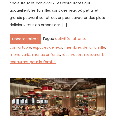
chaleureux et convivial ? Les restaurants qui
accueillent les familles sont des lieux où petits et
grands peuvent se retrouver pour savourer des plats
délicieux tout en créant des […]
Tagué
activités
,
attente
Uncategorized
confortable
,
espaces de jeux
,
membres de la famille
,
menu varié
,
menus enfants
,
réservation
,
restaurant
,
restaurant pour la famille