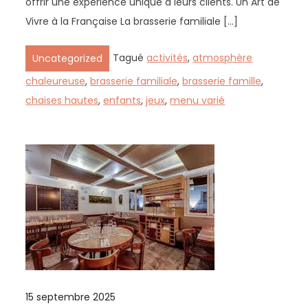
offrir une expérience unique à leurs clients. Un Art de
Vivre à la Française La brasserie familiale […]
Tagué
activités
,
atmosphère
Uncategorized
chaleureuse
,
brasserie familiale
,
brasserie famille
,
chaises hautes
,
enfants
,
jeux
,
menu varié
15 septembre 2025