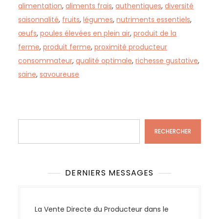
alimentation
,
aliments frais
,
authentiques
,
diversité
saisonnalité
,
fruits
,
légumes
,
nutriments essentiels
,
œufs
,
poules élevées en plein air
,
produit de la
ferme
,
produit ferme
,
proximité producteur
consommateur
,
qualité optimale
,
richesse gustative
,
saine
,
savoureuse
Rechercher
RECHERCHER
DERNIERS MESSAGES
La Vente Directe du Producteur dans le