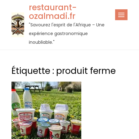
Passer
restaurant-
au
ozalmadi.fr
contenu
"Savourez l'esprit de l'Afrique – Une
expérience gastronomique
inoubliable."
Étiquette :
produit ferme