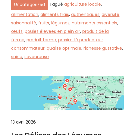
Tagué
agriculture locale
,
Uncategorized
alimentation
,
aliments frais
,
authentiques
,
diversité
saisonnalité
,
fruits
,
légumes
,
nutriments essentiels
,
œufs
,
poules élevées en plein air
,
produit de la
ferme
,
produit ferme
,
proximité producteur
consommateur
,
qualité optimale
,
richesse gustative
,
saine
,
savoureuse
13 avril 2026