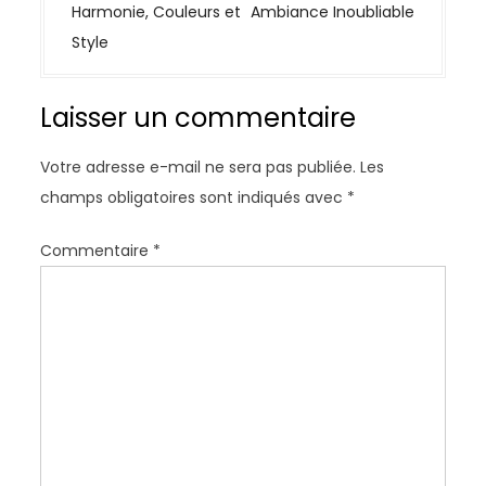
i
Harmonie, Couleurs et
Ambiance Inoubliable
g
Style
a
t
Laisser un commentaire
i
o
Votre adresse e-mail ne sera pas publiée.
Les
n
champs obligatoires sont indiqués avec
*
d
e
Commentaire
*
l
’
a
r
t
i
c
l