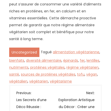
peut s’assurer de consommer une variété d’aliments
riches en protéines, en fer, en calcium et en
vitamines essentielles. Cette démarche proactive
permet de garantir que notre régime alimentaire
végétarien soit complet et bénéfique pour notre
santé à long terme.
Tagué
alimentation végétarienne
,
Uncategorized
bienfaits
,
diversité alimentaire
,
épinards
,
fer
,
lentilles
,
nutriments
,
protéines végétales
,
régime végétarien
,
santé
,
sources de protéines végétales
,
tofu
,
végan
,
végétalien
,
végétarien
,
végétarisme
N
Previous:
Next:
a
Les Secrets d’une
Exploration Artistique
v
Déco Réussie :
du Décor : Créer une