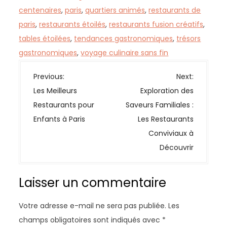
centenaires
,
paris
,
quartiers animés
,
restaurants de
paris
,
restaurants étoilés
,
restaurants fusion créatifs
,
tables étoilées
,
tendances gastronomiques
,
trésors
gastronomiques
,
voyage culinaire sans fin
N
Previous:
Next:
a
Les Meilleurs
Exploration des
v
Restaurants pour
Saveurs Familiales :
i
Enfants à Paris
Les Restaurants
g
Conviviaux à
a
Découvrir
t
i
Laisser un commentaire
o
n
Votre adresse e-mail ne sera pas publiée.
Les
d
champs obligatoires sont indiqués avec
*
e