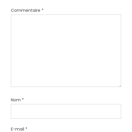
l
Commentaire
*
’
a
r
t
i
c
l
e
Nom
*
E-mail
*