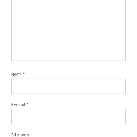
a
r
t
i
c
l
e
Nom
*
E-mail
*
Site web