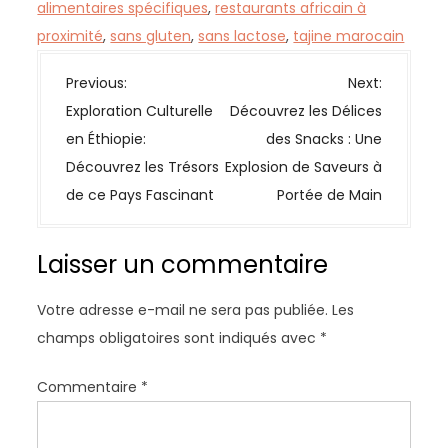
alimentaires spécifiques
,
restaurants africain à
proximité
,
sans gluten
,
sans lactose
,
tajine marocain
N
Previous:
Next:
a
Exploration Culturelle
Découvrez les Délices
v
en Éthiopie:
des Snacks : Une
i
Découvrez les Trésors
Explosion de Saveurs à
g
de ce Pays Fascinant
Portée de Main
a
t
Laisser un commentaire
i
o
Votre adresse e-mail ne sera pas publiée.
Les
n
champs obligatoires sont indiqués avec
*
d
e
Commentaire
*
l
’