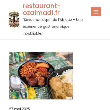
Passer
restaurant-
au
ozalmadi.fr
contenu
"Savourez l'esprit de l'Afrique – Une
expérience gastronomique
inoubliable."
27 mai 2025