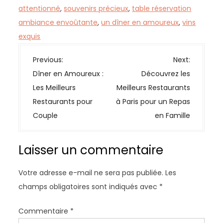
attentionné
,
souvenirs précieux
,
table réservation
ambiance envoûtante
,
un dîner en amoureux
,
vins
exquis
N
Previous:
Next:
a
Dîner en Amoureux :
Découvrez les
v
Les Meilleurs
Meilleurs Restaurants
i
Restaurants pour
à Paris pour un Repas
g
Couple
en Famille
a
t
Laisser un commentaire
i
o
Votre adresse e-mail ne sera pas publiée.
Les
n
champs obligatoires sont indiqués avec
*
d
e
Commentaire
*
l