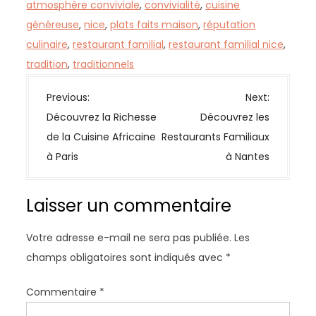
atmosphère conviviale
,
convivialité
,
cuisine
généreuse
,
nice
,
plats faits maison
,
réputation
culinaire
,
restaurant familial
,
restaurant familial nice
,
tradition
,
traditionnels
N
Previous:
Next:
a
Découvrez la Richesse
Découvrez les
v
de la Cuisine Africaine
Restaurants Familiaux
i
à Paris
à Nantes
g
a
Laisser un commentaire
t
i
Votre adresse e-mail ne sera pas publiée.
Les
o
champs obligatoires sont indiqués avec
*
n
d
Commentaire
*
e