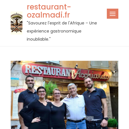
Passer
restaurant-
au
ozalmadi.fr
contenu
"Savourez l'esprit de l'Afrique – Une
expérience gastronomique
inoubliable."