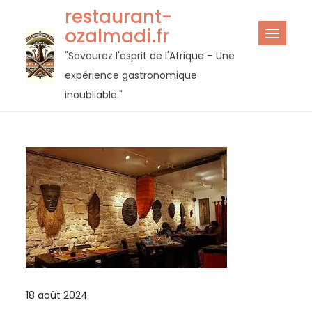
Passer
restaurant-
au
ozalmadi.fr
contenu
"Savourez l'esprit de l'Afrique – Une
expérience gastronomique
inoubliable."
18 août 2024