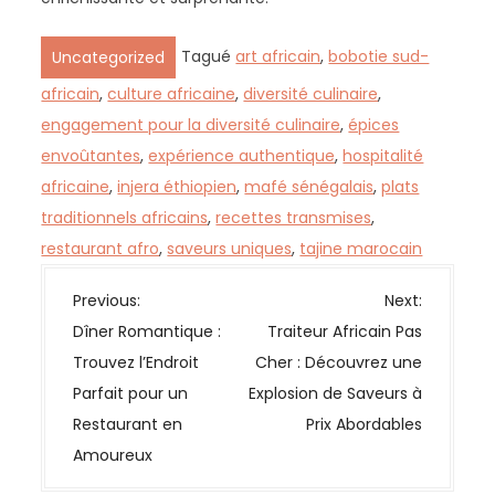
Tagué
art africain
,
bobotie sud-
Uncategorized
africain
,
culture africaine
,
diversité culinaire
,
engagement pour la diversité culinaire
,
épices
envoûtantes
,
expérience authentique
,
hospitalité
africaine
,
injera éthiopien
,
mafé sénégalais
,
plats
traditionnels africains
,
recettes transmises
,
restaurant afro
,
saveurs uniques
,
tajine marocain
N
Previous:
Next:
a
Dîner Romantique :
Traiteur Africain Pas
v
Trouvez l’Endroit
Cher : Découvrez une
i
Parfait pour un
Explosion de Saveurs à
g
Restaurant en
Prix Abordables
a
Amoureux
t