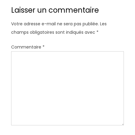
i
Laisser un commentaire
o
n
Votre adresse e-mail ne sera pas publiée.
Les
d
champs obligatoires sont indiqués avec
*
e
l
Commentaire
*
’
a
r
t
i
c
l
e