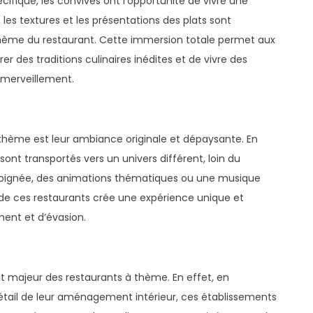
écifique, les convives ont l’opportunité de vivre une
les textures et les présentations des plats sont
ème du restaurant. Cette immersion totale permet aux
rer des traditions culinaires inédites et de vivre des
merveillement.
 thème est leur ambiance originale et dépaysante. En
ont transportés vers un univers différent, loin du
 soignée, des animations thématiques ou une musique
de ces restaurants crée une expérience unique et
ment et d’évasion.
t majeur des restaurants à thème. En effet, en
étail de leur aménagement intérieur, ces établissements