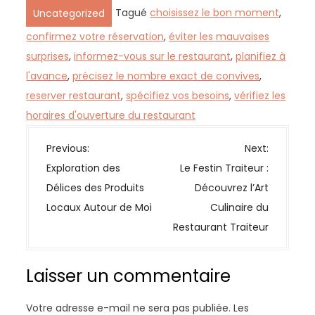
Tagué
choisissez le bon moment
,
Uncategorized
confirmez votre réservation
,
éviter les mauvaises
surprises
,
informez-vous sur le restaurant
,
planifiez à
l'avance
,
précisez le nombre exact de convives
,
reserver restaurant
,
spécifiez vos besoins
,
vérifiez les
horaires d'ouverture du restaurant
N
Previous:
Next:
a
Exploration des
Le Festin Traiteur :
v
Délices des Produits
Découvrez l’Art
i
Locaux Autour de Moi
Culinaire du
g
Restaurant Traiteur
a
t
Laisser un commentaire
i
o
Votre adresse e-mail ne sera pas publiée.
Les