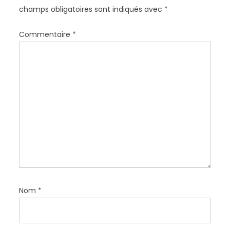
n
champs obligatoires sont indiqués avec
*
d
e
Commentaire
*
l
’
a
r
t
i
c
l
e
Nom
*