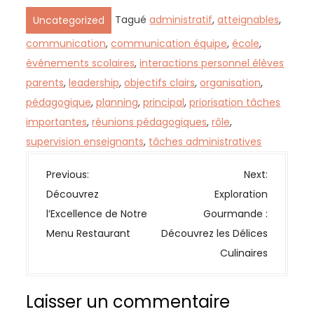
Tagué
administratif
,
atteignables
,
Uncategorized
communication
,
communication équipe
,
école
,
événements scolaires
,
interactions personnel élèves
parents
,
leadership
,
objectifs clairs
,
organisation
,
pédagogique
,
planning
,
principal
,
priorisation tâches
importantes
,
réunions pédagogiques
,
rôle
,
supervision enseignants
,
tâches administratives
N
Previous:
Next:
a
Découvrez
Exploration
v
l’Excellence de Notre
Gourmande :
i
Menu Restaurant
Découvrez les Délices
g
Culinaires
a
t
Laisser un commentaire
i