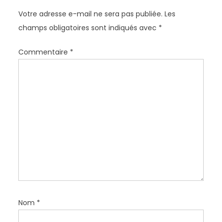
o
Votre adresse e-mail ne sera pas publiée.
Les
n
champs obligatoires sont indiqués avec
*
d
e
Commentaire
*
l
’
a
r
t
i
c
l
e
Nom
*