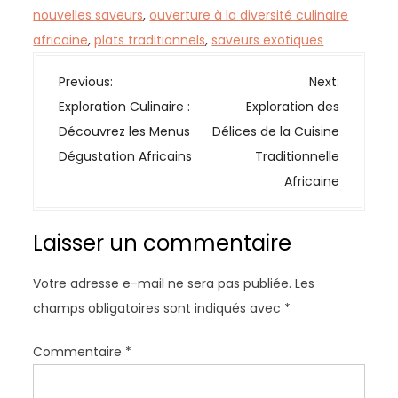
nouvelles saveurs
,
ouverture à la diversité culinaire
africaine
,
plats traditionnels
,
saveurs exotiques
N
Previous:
Next:
a
Exploration Culinaire :
Exploration des
v
Découvrez les Menus
Délices de la Cuisine
i
Dégustation Africains
Traditionnelle
g
Africaine
a
t
Laisser un commentaire
i
o
Votre adresse e-mail ne sera pas publiée.
Les
n
champs obligatoires sont indiqués avec
*
d
e
Commentaire
*
l
’