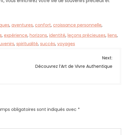
t, vous enrichirez votre vie de souvenirs précieux et
ques
,
aventures
,
confort
,
croissance personnelle
,
s
,
expérience
,
horizons
,
identité
,
leçons précieuses
,
liens
,
uvenirs
,
spiritualité
,
succès
,
voyages
Next:
Découvrez l’Art de Vivre Authentique
amps obligatoires sont indiqués avec
*