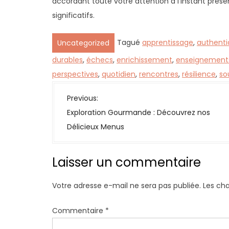
accordant toute votre attention à l’instant présen
significatifs.
Tagué
apprentissage
,
authenti
Uncategorized
durables
,
échecs
,
enrichissement
,
enseignement
perspectives
,
quotidien
,
rencontres
,
résilience
,
so
N
Previous:
a
Exploration Gourmande : Découvrez nos
v
Délicieux Menus
i
g
Laisser un commentaire
a
t
Votre adresse e-mail ne sera pas publiée.
Les ch
i
o
Commentaire
*
n