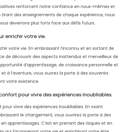
 positives renforcent notre confiance en nous-mêmes et
n tirant des enseignements de chaque expérience, nous
us devenons plus forts face aux défis futurs.
 enrichir votre vie.
hir votre vie. En embrassant l’inconnu et en sortant de
ce de découvrir des aspects inattendus et merveilleux de
pportunité d’apprentissage, de croissance personnelle et
 et à l’aventure, vous ouvrez la porte à des souvenirs
ont votre existence.
confort pour vivre des expériences inoubliables.
t pour vivre des expériences inoubliables. En osant
embrassant le changement, vous ouvrirez la porte à des
n apprentissages. C’est en prenant des risques et en
s qui façonneront votre vie et enrichiront votre être.