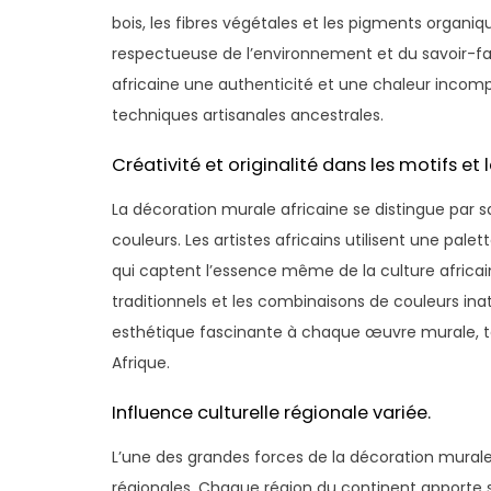
bois, les fibres végétales et les pigments organ
respectueuse de l’environnement et du savoir-fai
africaine une authenticité et une chaleur incomp
techniques artisanales ancestrales.
Créativité et originalité dans les motifs et 
La décoration murale africaine se distingue par sa 
couleurs. Les artistes africains utilisent une pal
qui captent l’essence même de la culture africa
traditionnels et les combinaisons de couleurs in
esthétique fascinante à chaque œuvre murale, té
Afrique.
Influence culturelle régionale variée.
L’une des grandes forces de la décoration murale a
régionales. Chaque région du continent apporte sa