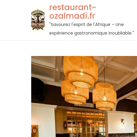
Passer
restaurant-
au
ozalmadi.fr
contenu
"Savourez l'esprit de l'Afrique – Une
expérience gastronomique inoubliable."