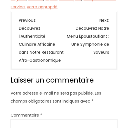
service
,
verre approprié
N
Previous:
Next:
a
Découvrez
Découvrez Notre
v
l’Authenticité
Menu Époustouflant :
i
Culinaire Africaine
Une Symphonie de
g
dans Notre Restaurant
Saveurs
a
Afro-Gastronomique
t
i
Laisser un commentaire
o
n
Votre adresse e-mail ne sera pas publiée.
Les
d
champs obligatoires sont indiqués avec
*
e
l
Commentaire
*
’
a