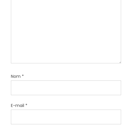
r
t
i
c
l
e
Nom
*
E-mail
*