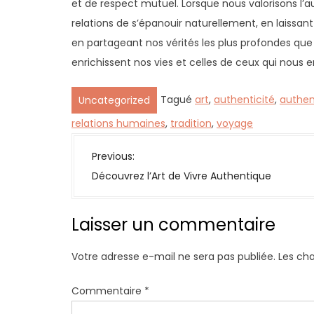
et de respect mutuel. Lorsque nous valorisons l’
relations de s’épanouir naturellement, en laissa
en partageant nos vérités les plus profondes que
enrichissent nos vies et celles de ceux qui nous 
Tagué
art
,
authenticité
,
authen
Uncategorized
relations humaines
,
tradition
,
voyage
N
Previous:
a
Découvrez l’Art de Vivre Authentique
v
i
Laisser un commentaire
g
a
Votre adresse e-mail ne sera pas publiée.
Les ch
t
i
Commentaire
*
o