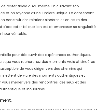
iel de rester fidèle à soi-même. En cultivant son
nce et on rayonne d’une lumière unique. En conservant
 on construit des relations sincères et on attire des
t s’accepter tel que l’on est et embrasser sa singularité
onheur véritable.
sentielle pour découvrir des expériences authentiques.
le lorsque vous recherchez des moments vrais et sincères.
 susceptible de vous diriger vers des chemins qui
permettent de vivre des moments authentiques et
our vous mener vers des rencontres, des lieux et des
authentique et inoubliable.
ement.