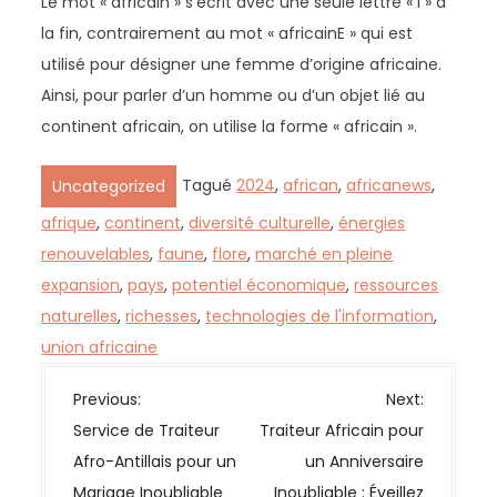
Le mot « africain » s’écrit avec une seule lettre « i » à
la fin, contrairement au mot « africainE » qui est
utilisé pour désigner une femme d’origine africaine.
Ainsi, pour parler d’un homme ou d’un objet lié au
continent africain, on utilise la forme « africain ».
Tagué
2024
,
african
,
africanews
,
Uncategorized
afrique
,
continent
,
diversité culturelle
,
énergies
renouvelables
,
faune
,
flore
,
marché en pleine
expansion
,
pays
,
potentiel économique
,
ressources
naturelles
,
richesses
,
technologies de l'information
,
union africaine
N
Previous:
Next:
a
Service de Traiteur
Traiteur Africain pour
v
Afro-Antillais pour un
un Anniversaire
i
Mariage Inoubliable
Inoubliable : Éveillez