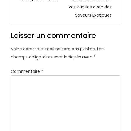
g
Vos Papilles avec des
a
Saveurs Exotiques
t
i
Laisser un commentaire
o
n
Votre adresse e-mail ne sera pas publiée.
Les
d
champs obligatoires sont indiqués avec
*
e
l
Commentaire
*
’
a
r
t
i
c
l