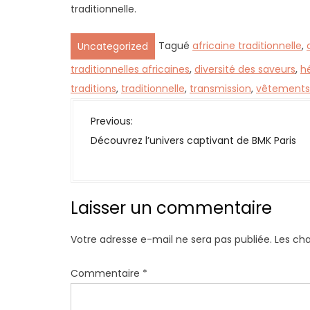
traditionnelle.
Tagué
africaine traditionnelle
,
Uncategorized
traditionnelles africaines
,
diversité des saveurs
,
hé
traditions
,
traditionnelle
,
transmission
,
vêtements 
N
Previous:
a
Découvrez l’univers captivant de BMK Paris
v
i
g
Laisser un commentaire
a
t
Votre adresse e-mail ne sera pas publiée.
Les ch
i
o
Commentaire
*
n
d